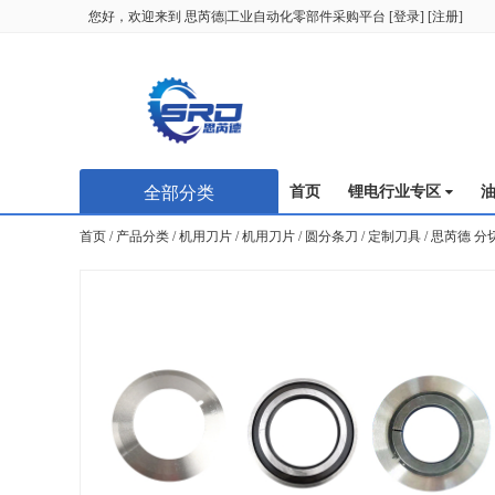
您好，欢迎来到
思芮德|工业自动化零部件采购平台
[
登录
] [
注册
]
全部分类
首页
锂电行业专区
首页
/
产品分类
/
机用刀片
/
机用刀片
/
圆分条刀
/
定制刀具
/
思芮德 分