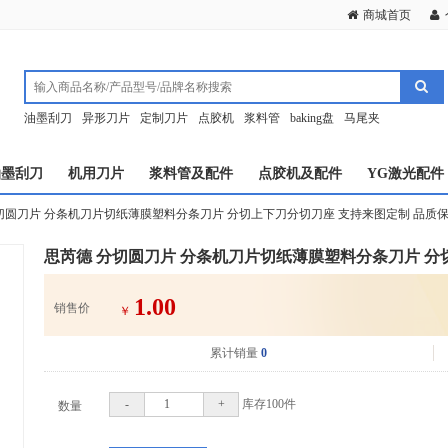
商城首页
油墨刮刀
异形刀片
定制刀片
点胶机
浆料管
baking盘
马尾夹
油墨刮刀
机用刀片
浆料管及配件
点胶机及配件
YG激光配件
切圆刀片 分条机刀片切纸薄膜塑料分条刀片 分切上下刀分切刀座 支持来图定制 品质
思芮德 分切圆刀片 分条机刀片切纸薄膜塑料分条刀片 分
1.00
销售价
￥
累计销量
0
-
+
库存
100
件
数量