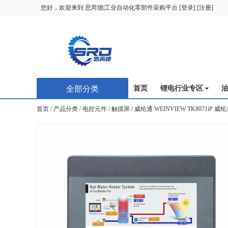
您好，欢迎来到
思芮德|工业自动化零部件采购平台
[
登录
] [
注册
]
全部分类
首页
锂电行业专区
首页
/
产品分类
/
电控元件
/
触摸屏
/
威纶通 WEINVIEW TK8071iP 