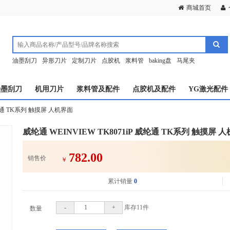
商城首页
油墨刮刀
异形刀片
定制刀片
点胶机
浆料管
baking盘
马尾夹
油墨刮刀
机用刀片
浆料管及配件
点胶机及配件
YG激光配件
威纶通 TK系列 触摸屏 人机界面
威纶通 WEINVIEW TK8071iP 威纶通 TK系列 触摸屏 
782.00
销售价
￥
累计销量
0
-
+
库存
11
件
数量