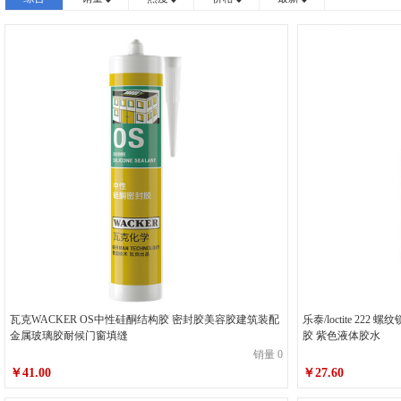
瓦克WACKER OS中性硅酮结构胶 密封胶美容胶建筑装配
乐泰/loctite 2
金属玻璃胶耐候门窗填缝
胶 紫色液体胶水
销量 0
￥41.00
￥27.60