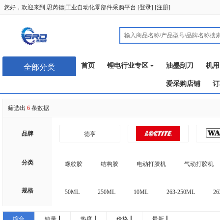
您好，欢迎来到
思芮德|工业自动化零部件采购平台
[
登录
] [
注册
]
首页
锂电行业专区
油墨刮刀
机用
全部分类
爱采购店铺
订
筛选出
6
条数据
品牌
德亨
分类
螺纹胶
结构胶
电动打胶机
气动打胶机
规格
50ML
250ML
10ML
263-250ML
26
综合
销量
热度
价格
最新