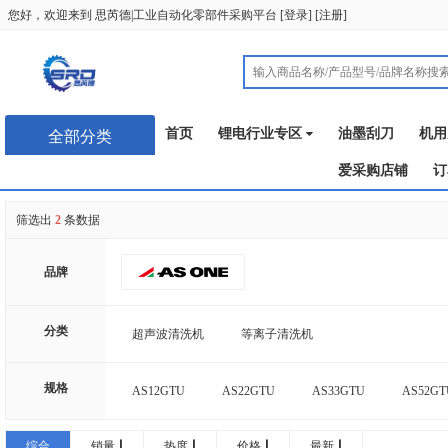
您好，欢迎来到
思芮德|工业自动化零部件采购平台
[
登录
] [
注册
]
首页
锂电行业专区
油墨刮刀
机用
全部分类
爱采购店铺
订
筛选出
2
条数据
品牌
分类
超声波清洗机
等离子清洗机
规格
AS12GTU
AS22GTU
AS33GTU
AS52GT
AS22GTU用筐
AS33GTU用筐
AS52GTU用筐
综合
销量
热度
价格
最新