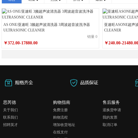
吊架(32架)
杯架
筐
AS ONE/亚速旺 3频超声波清洗器 3周波超音波洗浄器
亚速旺ASONE超声波
ULTRASONIC CLEANER
CLEANER
销量 0
￥372.00-17880.00
￥240.00-21480.0
思芮德
购物指南
售后服务
关于我们
免费注册
退换货申请
联系我们
购物流程
我的发票
招聘英才
增加收货地址
取消订单
在线支付