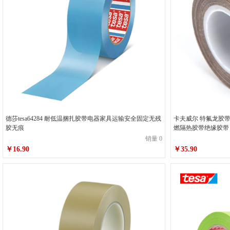
德莎tesa64284 耐低温捆扎胶带电器家具运输安全固定无残
卡夫威尔 特氟龙胶
胶无痕
燃隔热胶带绝缘胶带 25m
销量 0
￥16.90
￥35.90