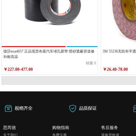
德莎tesa4657 正品现货布基汽车堵孔胶带 喷砂遮蔽管道修
3M 55236无纺布
补耐高温
销量 0
￥227.00-477.00
￥26.40-78.00
思芮德
购物指南
售后服务
关于我们
免费注册
退换货申请