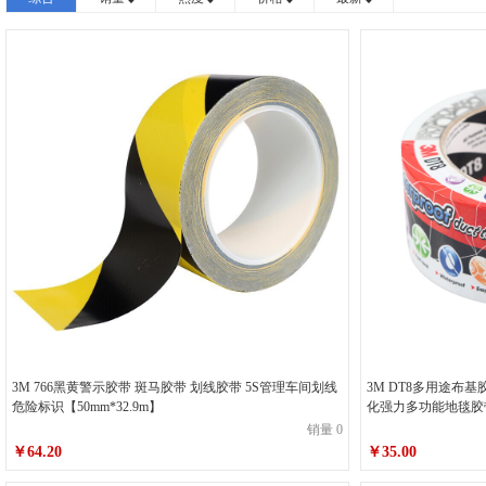
蓝色
白色
10cm*500cm
20cm*500cm
灰色 宽25mm*长50m
黑色 宽48mm*长50m
灰色 
黑色 宽965mm*长50m
灰色 宽965mm*长50m
黑
橙色 宽38mm*长25m
橙色 宽25mm*长25m
10m
70mm*33m
100mm*33m
黑
红
黄
绿色 宽50mm*长50m
绿色 宽50mm*长25m
白色 
淡绿色 宽6mm*长66M
淡绿色 宽1270mm*长66m
米白 宽50mm*长50m
灰色 宽50mm*长50m
灰色 
黑色 宽38mm*长25m
黑色 宽19mm*长15m
黑色 
3M 766黑黄警示胶带 斑马胶带 划线胶带 5S管理车间划线
3M DT8多用途布
危险标识【50mm*32.9m】
化强力多功能地毯胶带
蓝色 宽25mm*长50m
销量 0
￥64.20
￥35.00