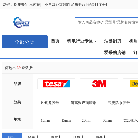
您好，欢迎来到
思芮德|工业自动化零部件采购平台
[
登录
] [
注册
]
首页
锂电行业专区
油墨刮刀
机用
全部分类
爱采购店铺
订
筛选出
39
条数据
品牌
分类
铁氟龙胶带
耐高温双面胶带
气密防水胶带
工业产品胶带
规格
10mm
15mm
20mm
30mm
宽20毫米
宽50毫米*长3米*厚1毫米
宽60毫米*长3米*厚1毫米
综合
销量
热度
价格
最新