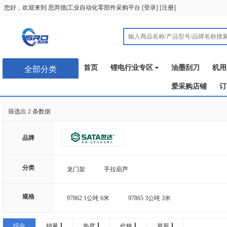
您好，欢迎来到
思芮德|工业自动化零部件采购平台
[
登录
] [
注册
]
首页
锂电行业专区
油墨刮刀
机用
全部分类
爱采购店铺
订
筛选出
2
条数据
品牌
分类
龙门架
手拉葫芦
规格
97862 1公吨 6米
97865 3公吨 3米
综合
销量
热度
价格
最新