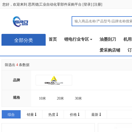
您好，欢迎来到
思芮德|工业自动化零部件采购平台
[
登录
] [
注册
]
首页
锂电行业专区
油墨刮刀
机用
全部分类
爱采购店铺
订
筛选出
4
条数据
品牌
规格
10米
20米
30米
综合
销量
热度
价格
最新