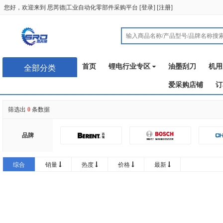
您好，欢迎来到
思芮德|工业自动化零部件采购平台
[
登录
] [
注册
]
首页
锂电行业专区
油墨刮刀
机用
全部分类
爱采购店铺
订
筛选出
0
条数据
品牌
润普
综合
销量
热度
价格
最新
GATEFLEX
思卡帕
恩典