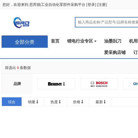
您好，欢迎来到
思芮德|工业自动化零部件采购平台
[
登录
] [
注册
]
首页
锂电行业专区
油墨刮刀
机用
全部分类
爱采购店铺
订
筛选出
0
条数据
品牌
润普
综合
销量
热度
价格
最新
GATEFLEX
思卡帕
恩典