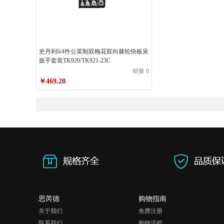
史丹利6/4件公英制双梅花双向棘轮快板呆
扳手套装TK920/TK921-23C
销量 0
￥469.20
思芮德
购物指南
关于我们
免费注册
联系我们
购物流程