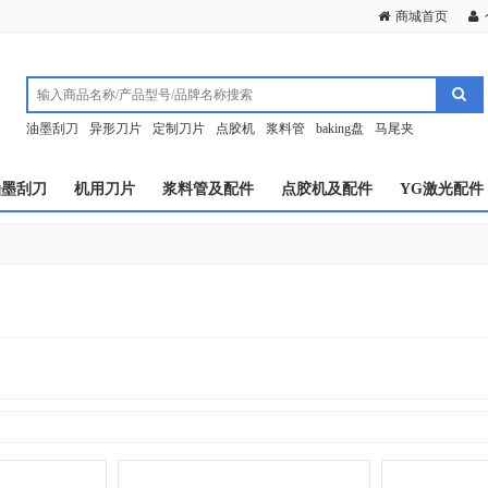
商城首页
油墨刮刀
异形刀片
定制刀片
点胶机
浆料管
baking盘
马尾夹
油墨刮刀
机用刀片
浆料管及配件
点胶机及配件
YG激光配件