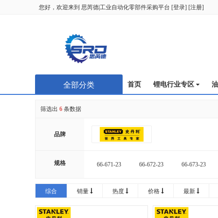
您好，欢迎来到
思芮德|工业自动化零部件采购平台
[
登录
] [
注册
]
全部分类
首页
锂电行业专区
筛选出
6
条数据
品牌
规格
66-671-23
66-672-23
66-673-23
综合
销量
热度
价格
最新