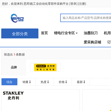
您好，欢迎来到
思芮德|工业自动化零部件采购平台
[
登录
] [
注册
]
首页
锂电行业专区
油墨刮刀
机用
全部分类
爱采购店铺
订
筛选出
3
条数据
品牌
综合
销量
热度
价格
最新