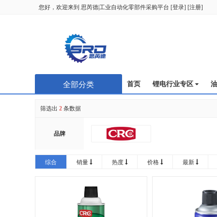
您好，欢迎来到
思芮德|工业自动化零部件采购平台
[
登录
] [
注册
]
全部分类
首页
锂电行业专区
筛选出
2
条数据
品牌
综合
销量
热度
价格
最新