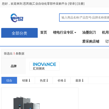
您好，欢迎来到
思芮德|工业自动化零部件采购平台
[
登录
] [
注册
]
首页
锂电行业专区
油墨刮刀
机用
全部分类
爱采购店铺
订
筛选出
1
条数据
品牌
综合
销量
热度
价格
最新