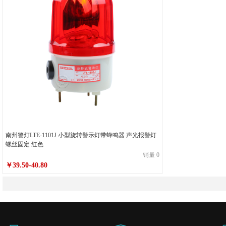
南州警灯LTE-1101J 小型旋转警示灯带蜂鸣器 声光报警灯
螺丝固定 红色
销量 0
￥39.50-40.80