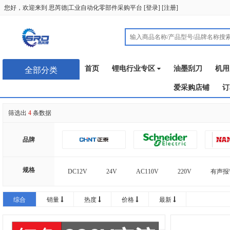
您好，欢迎来到
思芮德|工业自动化零部件采购平台
[
登录
] [
注册
]
首页
锂电行业专区
油墨刮刀
机用
全部分类
爱采购店铺
订
筛选出
4
条数据
品牌
规格
DC12V
24V
AC110V
220V
有声报
有声报警器【红色】DC12V
有声报警器【黄色】AC22
综合
销量
热度
价格
最新
有声报警器【绿色】AC220V
有声报警器【绿色】DC2