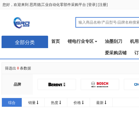
您好，欢迎来到
思芮德|工业自动化零部件采购平台
[
登录
] [
注册
]
首页
锂电行业专区
油墨刮刀
机用
全部分类
爱采购店铺
订
筛选出
0
条数据
品牌
润普
综合
销量
热度
价格
最新
GATEFLEX
思卡帕
恩典