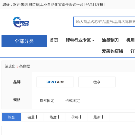
您好，欢迎来到
思芮德|工业自动化零部件采购平台
[
登录
] [
注册
]
首页
锂电行业专区
油墨刮刀
机用
全部分类
爱采购店铺
订
筛选出
5
条数据
品牌
德亨
规格
螺丝固定
卡式固定
综合
销量
热度
价格
最新