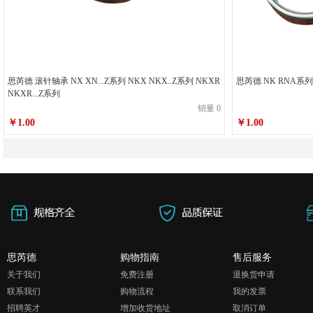
思芮德 滚针轴承 NX XN...Z系列 NKX NKX..Z系列 NKXR
思芮德 NK RNA
NKXR...Z系列
销量 0
￥1.00
￥1.00
思芮德
购物指南
售后服务
关于我们
免费注册
退换货申请
联系我们
购物流程
我的发票
招聘英才
增加收货地址
取消订单