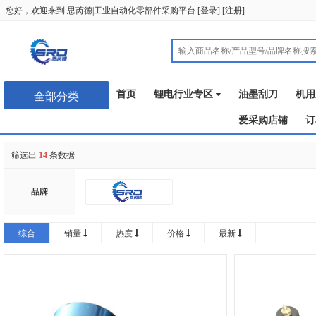
您好，欢迎来到
思芮德|工业自动化零部件采购平台
[
登录
] [
注册
]
首页
锂电行业专区
油墨刮刀
机用
全部分类
爱采购店铺
订
筛选出
14
条数据
品牌
综合
销量
热度
价格
最新