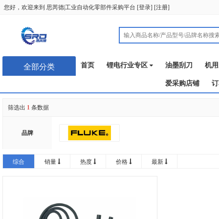
您好，欢迎来到
思芮德|工业自动化零部件采购平台
[
登录
] [
注册
]
首页
锂电行业专区
油墨刮刀
机用
全部分类
爱采购店铺
订
筛选出
1
条数据
品牌
综合
销量
热度
价格
最新