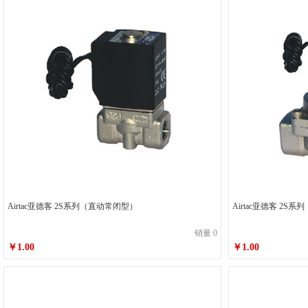
2S500-50
2KSX030-06
2KSX030-08
2KSH
2KSL030-08
2KSX050-10
2KSX050-15
2
2KSL050-15
2KS150-15
2KS200-20
2KS2
2WX030-08
2WH030-06
2WH030-08
2W0
2WT030-08
2WX050-10
2WX050-15
2WH0
2WL050-15
2WT050-10
2WT050-15
2W15
2KWH030-06
2KWH030-08
2KW030-06
2
2KWX050-15
2KWH050-10
2KWH050-15
Airtac亚德客 2S系列（直动常闭型）
Airtac亚
2KW150-15
2KW200-20
2KW250-25
2LH0
销量 0
￥1.00
￥1.00
2LH050-15
2L050-10
2L050-15
2L150-15
2KLH030-06
2KLH030-08
2KL030-06
2KL