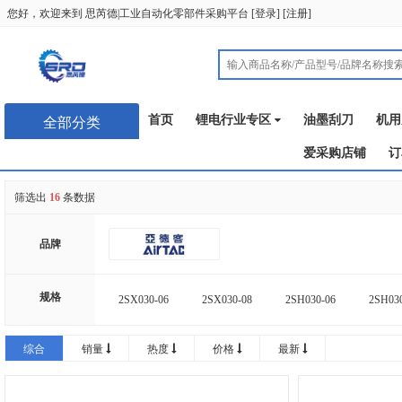
您好，欢迎来到
思芮德|工业自动化零部件采购平台
[
登录
] [
注册
]
首页
锂电行业专区
油墨刮刀
机用
全部分类
爱采购店铺
订
筛选出
16
条数据
品牌
规格
2SX030-06
2SX030-08
2SH030-06
2SH03
2ST030-06
2ST030-08
2SX050-10
2SX050
综合
销量
热度
价格
最新
2SL050-10
2SL050-15
2ST050-10
2ST050-