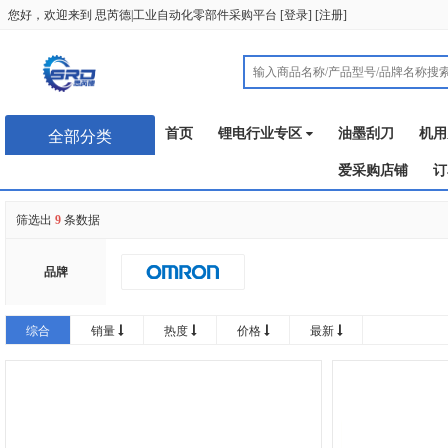
您好，欢迎来到
思芮德|工业自动化零部件采购平台
[
登录
] [
注册
]
首页
锂电行业专区
油墨刮刀
机用
全部分类
爱采购店铺
订
筛选出
9
条数据
品牌
综合
销量
热度
价格
最新