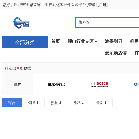
您好，欢迎来到
思芮德|工业自动化零部件采购平台
[
登录
] [
注册
]
首页
锂电行业专区
油墨刮刀
机用
全部分类
爱采购店铺
订
筛选出
0
条数据
品牌
润普
综合
销量
热度
价格
最新
GATEFLEX
思卡帕
恩典